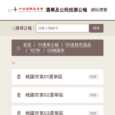
選舉及公民投票公報
網站導覽
:::
搜尋公報：
:::
搜尋
首頁
01選舉公報
05直轄市議員
:::
107年
03桃園市
:::
📄
桃園市第01選舉區
PDF
(另
開
新
📄
桃園市第02選舉區
PDF
(另
視
開
窗)
新
📄
桃園市第03選舉區
PDF