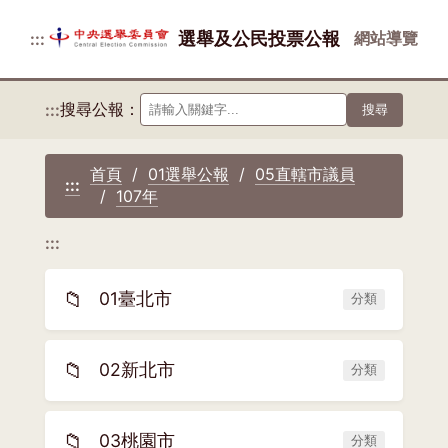
選舉及公民投票公報
網站導覽
:::
搜尋公報：
:::
搜尋
首頁
01選舉公報
05直轄市議員
:::
107年
:::
📁
01臺北市
分類
📁
02新北市
分類
📁
03桃園市
分類