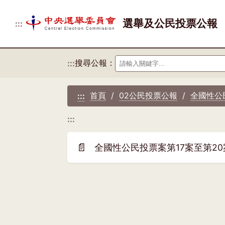
選舉及公民投票公報
:::
搜尋公報：
:::
首頁
02公民投票公報
全國性公
:::
:::
📄
全國性公民投票案第17案至第2
(另
開
新
視
窗)