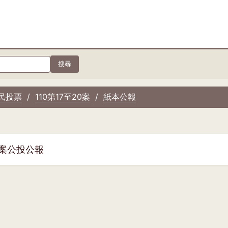
搜尋
民投票
110第17至20案
紙本公報
0案公投公報