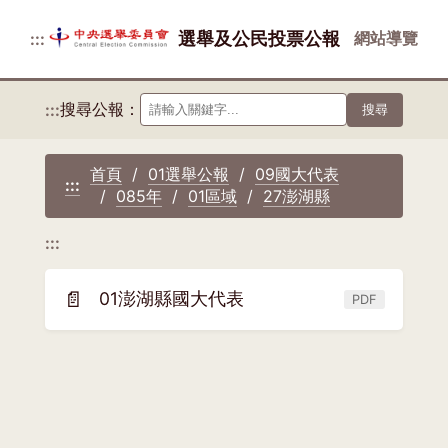
選舉及公民投票公報
網站導覽
:::
搜尋公報：
:::
搜尋
首頁
01選舉公報
09國大代表
:::
085年
01區域
27澎湖縣
:::
📄
01澎湖縣國大代表
PDF
(另
開
新
視
窗)