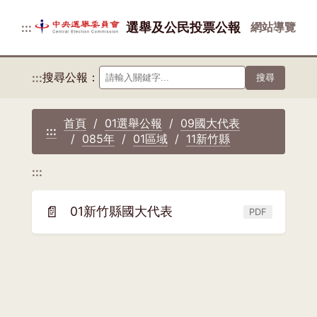
選舉及公民投票公報
網站導覽
:::
搜尋公報：
:::
搜尋
首頁
01選舉公報
09國大代表
:::
085年
01區域
11新竹縣
:::
📄
01新竹縣國大代表
PDF
(另
開
新
視
窗)