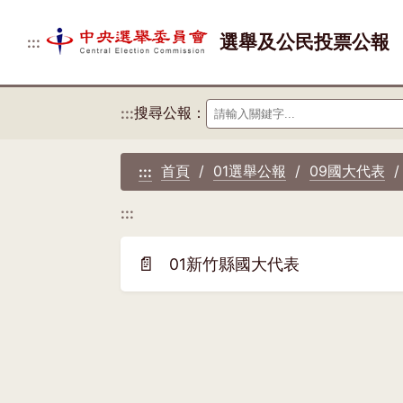
選舉及公民投票公報
:::
搜尋公報：
:::
首頁
01選舉公報
09國大代表
:::
:::
📄
01新竹縣國大代表
(另
開
新
視
窗)