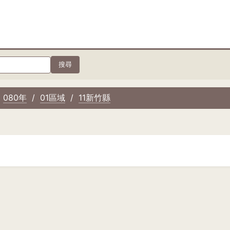
搜尋
080年
01區域
11新竹縣