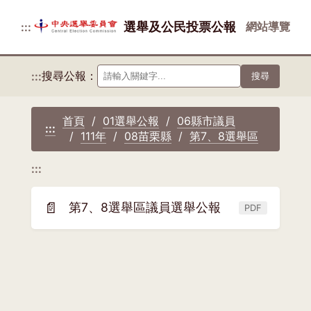
選舉及公民投票公報
網站導覽
:::
搜尋公報：
:::
搜尋
首頁
01選舉公報
06縣市議員
:::
111年
08苗栗縣
第7、8選舉區
:::
📄
第7、8選舉區議員選舉公報
PDF
(另
開
新
視
窗)