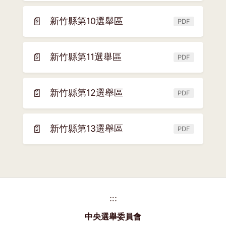
開
窗)
新
📄
新竹縣第10選舉區
PDF
(另
視
開
窗)
新
📄
新竹縣第11選舉區
PDF
(另
視
開
窗)
新
📄
新竹縣第12選舉區
PDF
(另
視
開
窗)
新
📄
新竹縣第13選舉區
PDF
(另
視
開
窗)
新
視
窗)
:::
中央選舉委員會