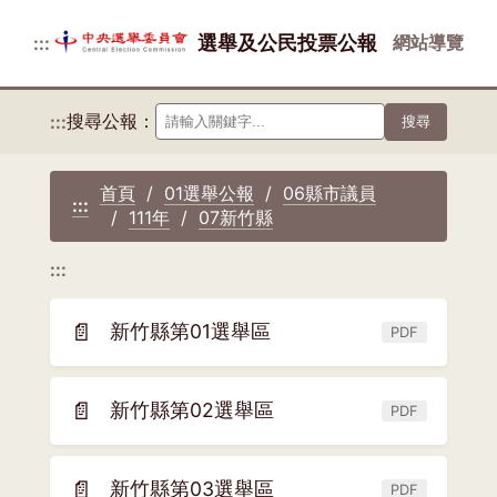
選舉及公民投票公報
網站導覽
:::
搜尋公報：
:::
搜尋
首頁
01選舉公報
06縣市議員
:::
111年
07新竹縣
:::
📄
新竹縣第01選舉區
PDF
(另
開
新
📄
新竹縣第02選舉區
PDF
(另
視
開
窗)
新
📄
新竹縣第03選舉區
PDF