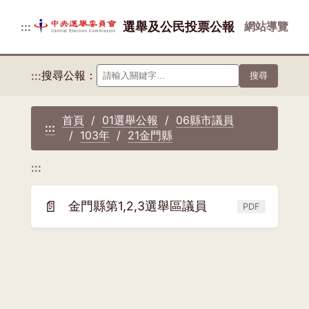
選舉及公民投票公報
網站導覽
:::
搜尋公報：
:::
搜尋
首頁
01選舉公報
06縣市議員
:::
103年
21金門縣
:::
📄
金門縣第1,2,3選舉區議員
PDF
(另
開
新
視
窗)