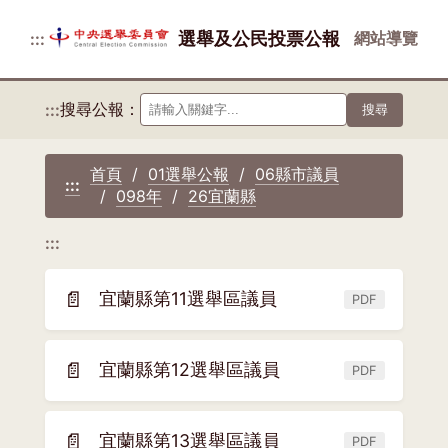
選舉及公民投票公報
網站導覽
:::
搜尋公報：
:::
搜尋
首頁
01選舉公報
06縣市議員
:::
098年
26宜蘭縣
:::
📄
宜蘭縣第11選舉區議員
PDF
(另
開
新
📄
宜蘭縣第12選舉區議員
PDF
(另
視
開
窗)
新
📄
宜蘭縣第13選舉區議員
PDF