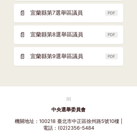
開
窗)
新
📄
宜蘭縣第7選舉區議員
PDF
(另
視
開
窗)
新
📄
宜蘭縣第8選舉區議員
PDF
(另
視
開
窗)
新
📄
宜蘭縣第9選舉區議員
PDF
(另
視
開
窗)
新
視
窗)
:::
中央選舉委員會
機關地址：100218 臺北市中正區徐州路5號10樓 |
電話：(02)2356-5484