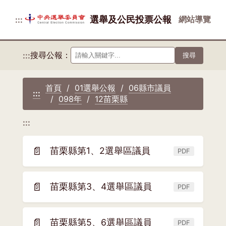
選舉及公民投票公報
網站導覽
:::
搜尋公報：
:::
搜尋
首頁
01選舉公報
06縣市議員
:::
098年
12苗栗縣
:::
📄
苗栗縣第1、2選舉區議員
PDF
(另
開
新
📄
苗栗縣第3、4選舉區議員
PDF
(另
視
開
窗)
新
📄
苗栗縣第5、6選舉區議員
PDF