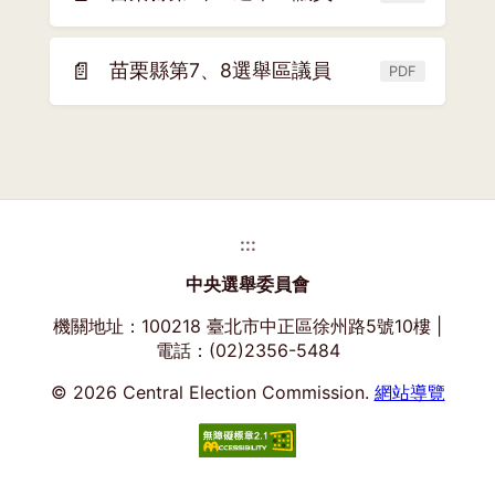
(另
視
開
窗)
新
📄
苗栗縣第7、8選舉區議員
PDF
(另
視
開
窗)
新
視
窗)
:::
中央選舉委員會
機關地址：100218 臺北市中正區徐州路5號10樓 |
電話：(02)2356-5484
© 2026 Central Election Commission.
網站導覽