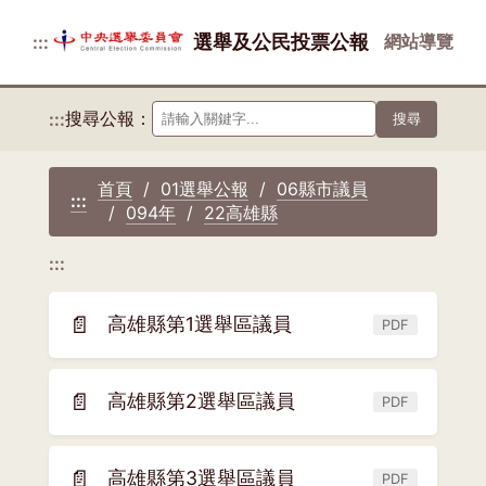
選舉及公民投票公報
網站導覽
:::
搜尋公報：
:::
搜尋
首頁
01選舉公報
06縣市議員
:::
094年
22高雄縣
:::
📄
高雄縣第1選舉區議員
PDF
(另
開
新
📄
高雄縣第2選舉區議員
PDF
(另
視
開
窗)
新
📄
高雄縣第3選舉區議員
PDF