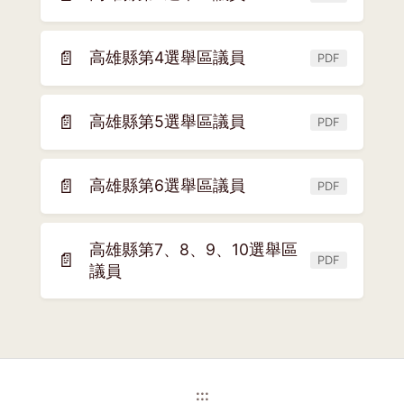
(另
視
開
窗)
新
📄
高雄縣第4選舉區議員
PDF
(另
視
開
窗)
新
📄
高雄縣第5選舉區議員
PDF
(另
視
開
窗)
新
📄
高雄縣第6選舉區議員
PDF
(另
視
開
窗)
新
高雄縣第7、8、9、10選舉區
📄
視
PDF
(另
議員
窗)
開
新
視
窗)
:::