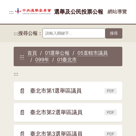
選舉及公民投票公報
網站導覽
:::
搜尋公報：
:::
搜尋
首頁
01選舉公報
05直轄市議員
:::
099年
01臺北市
:::
📄
臺北市第1選舉區議員
PDF
(另
開
新
📄
臺北市第2選舉區議員
PDF
(另
視
開
窗)
新
📄
臺北市第3選舉區議員
PDF