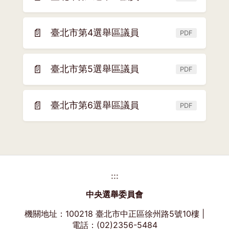
(另
視
開
窗)
新
📄
臺北市第4選舉區議員
PDF
(另
視
開
窗)
新
📄
臺北市第5選舉區議員
PDF
(另
視
開
窗)
新
📄
臺北市第6選舉區議員
PDF
(另
視
開
窗)
新
視
窗)
:::
中央選舉委員會
機關地址：100218 臺北市中正區徐州路5號10樓 |
電話：(02)2356-5484