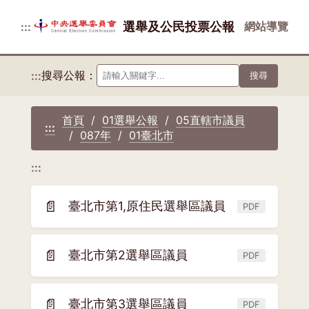
選舉及公民投票公報
網站導覽
:::
搜尋公報：
:::
搜尋
首頁
01選舉公報
05直轄市議員
:::
087年
01臺北市
:::
📄
臺北市第1,原住民選舉區議員
PDF
(另
開
新
📄
臺北市第2選舉區議員
PDF
(另
視
開
窗)
新
📄
臺北市第3選舉區議員
PDF