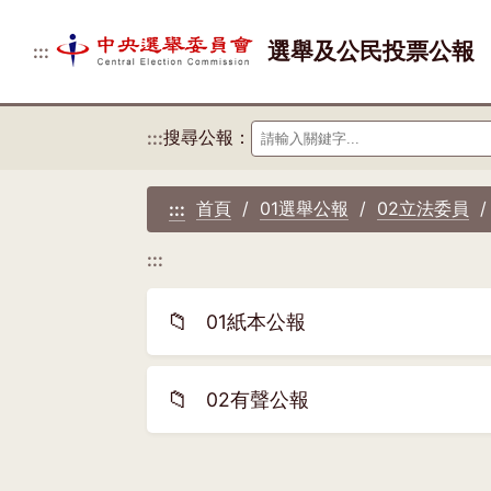
選舉及公民投票公報
:::
搜尋公報：
:::
首頁
01選舉公報
02立法委員
:::
:::
📁
01紙本公報
📁
02有聲公報