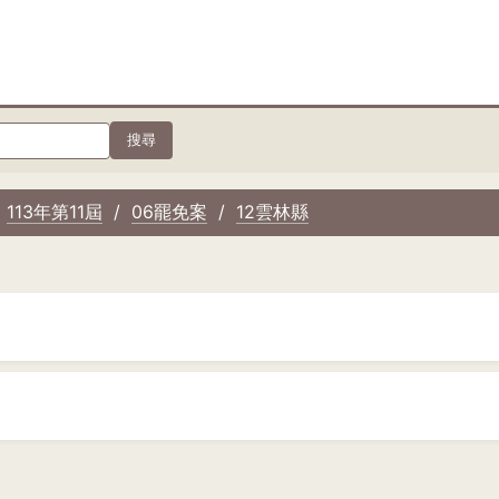
搜尋
113年第11屆
06罷免案
12雲林縣