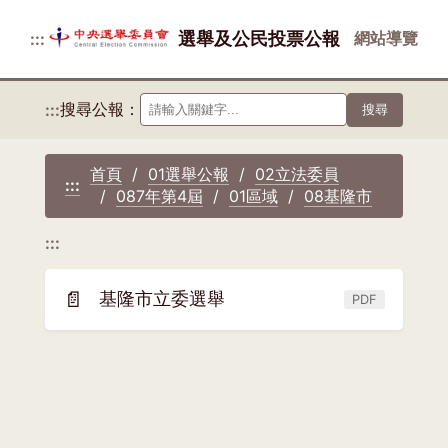
選舉及公民投票公報
網站導覽
:::
搜尋公報：
:::
搜尋
首頁
01選舉公報
02立法委員
:::
087年第4屆
01區域
08基隆市
:::
📄
基隆市立委選舉
PDF
(另
開
新
視
窗)